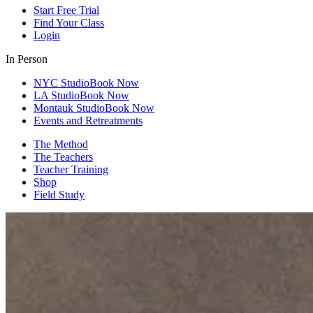
Start Free Trial
Find Your Class
Login
In Person
NYC Studio
Book Now
LA Studio
Book Now
Montauk Studio
Book Now
Events and Retreatments
The Method
The Teachers
Teacher Training
Shop
Field Study
Poetic​​​​‌ ‍ ​‍​‍‌‍ ‌ ​‍‌‍‍‌‌‍‌ ‌‍‍‌‌‍ ‍​‍​‍​ ‍‍​‍​‍‌ ​ ‌‍​‌‌‍ ‍‌‍‍‌‌ ‌​‌ ‍‌​‍ ‍‌‍‍‌‌‍ ​‍​‍​‍ ​​‍​‍‌‍‍​‌ ​‍‌‍‌‌‌‍‌‍​‍​‍​ ‍‍​‍​‍‌‍‍​‌ ‌​‌ ‌​‌ ​​‌ ​ ​ ‍‍​‍ ​‍ ‌ ‌​‌‍‍​‌‍‌‌​‍ ‌‌‍​ ‌‍ ​‌‍​‌‌ ​ ‌ ​ ​‍ ‍‌ ​ ‌‍​‌‌‍ ‍‌‍‍‌‌ ‌​‌ ‍‌​‍ ‍‌ ​ ‌ ‌​‌ ‌‌‌‍‌​‌‍‍‌‌‍ ​‍ ‌‍‍‌‌‍ ‍‌ ‌​‌‍‌‌‌‍ ‍‌ ‌​​‍ ‌‍‌‌‌‍‌​‌‍‍‌‌ ‌​​‍ ‌‍ ‌‌‍ ‌‍‌​‌‍‌‌​ ‌‌ ​​‌ ​‍‌‍‌‌‌ ​ ‌‍‌‌‌‍ ‍‌ ‌​‌‍​‌‌ ‌​‌‍‍‌‌‍ ‌‍ ‍​ ‍ ‌‍‍‌‌‍‌​​ ‌​ ‌‍​ ‍‌​ ​​​ ‌ ​ ​‌​ ​​​ ​​​ ​‍​‍ ‌‌‍‌‍‌‍‌‌​ ‌​‌‍​‌​‍ ‌​ ‌​‌‍​‍‌‍‌‍​ ‌​​‍ ‌‌‍​‍‌‍‌​​ ‌‌​ ‌​​‍ ‌​ ‌ ‌‍‌​​ ‌ ‌‍‌‍​ ​​‌‍‌​‌‍​ ‌‍‌‌‌‍‌​​ ‌ ​ ‍‌​ ‌‍​ ‍ ‌ ‌​‌ ‍‌‌ ​​‌‍‌‌​ ‌‌ ‌​‌‍‌‌‌‍​‌‌‍​ ‌‍‍​‌‍‌‌‌ ​‍​ ‍ ‌ ​​‌‍​‌‌ ‌​‌‍‍​​ ‌‌ ‌​‌‍‍​‌ ​‍‌‍‌‌‌‍‌‌‌‌‌ ‌‍ ‌ ​‍‌‍‌​‌ ​ ​‍‌‌​ ‌‌‌​​‍​ ​​​‍‌‌​ ‌‌‌​‌​​ ‌‍​‍‌‍​‌‌ ​ ‌‍‌‌‌‌‌‌‌ ​‍‌‍ ​​ ‌‌‍‍​‌ ‌​‌ ‌​‌ ​​‌ ​ ​‍‌‌​ ​ ‌​​‌​‍‌‌​ ​‍‌​‌‍​‍‌‌​ ​‍‌​‌‍‌ ‌​‌‍‍​‌‍‌‌​‍ ‌‌‍​ ‌‍ ​‌‍​‌‌ ​ ‌ ​ ​‍ ‍‌ ​ ‌‍​‌‌‍ ‍‌‍‍‌‌ ‌​‌ ‍‌​‍ ‍‌ ​ ‌ ‌​‌ ‌‌‌‍‌​‌‍‍‌‌‍ ​‍‌‍‌‍‍‌‌‍‌​​ ‌​ ‌‍​ ‍‌​ ​​​ ‌ ​ ​‌​ ​​​ ​​​ ​‍​‍ ‌‌‍‌‍‌‍‌‌​ ‌​‌‍​‌​‍ ‌​ ‌​‌‍​‍‌‍‌‍​ ‌​​‍ ‌‌‍​‍‌‍‌​​ ‌‌​ ‌​​‍ ‌​ ‌ ‌‍‌​​ ‌ ‌‍‌‍​ ​​‌‍‌​‌‍​ ‌‍‌‌‌‍‌​​ ‌ ​ ‍‌​ ‌‍​‍‌‍‌ ‌​‌ ‍‌‌ ​​‌‍‌‌​ ‌‌ ‌​‌‍‌‌‌‍​‌‌‍​ ‌‍‍​‌‍‌‌‌ ​‍​‍‌‍‌ ​​‌‍​‌‌ ‌​‌‍‍​​ ‌‌ ‌​‌‍‍​‌ ​‍‌‍‌‌‌‍‌‌‌‌‌ ‌‍ ‌ ​‍‌‍‌​‌ ​ ​‍‌‌​ ‌‌‌​​‍​ ​​​‍‌‌​ ‌‌‌​‌​​‍‌‍‌ ​​‌‍‌‌‌ ​‍‌ ​ ‌ ​​‌‍‌‌‌‍​ ‌ ‌​‌‍‍‌‌ ‌‍‌‍‌‌​ ‌‌ ​​‌ ‌‌‌‍​‍‌‍ ​‌‍‍‌‌ ​ ‌‍‍​‌‍‌‌‌‍‌​​‍​‍‌ ‌ • Invigorating​​​​‌ ‍ ​‍​‍‌‍ ‌ ​‍‌‍‍‌‌‍‌ ‌‍‍‌‌‍ ‍​‍​‍​ ‍‍​‍​‍‌ ​ ‌‍​‌‌‍ ‍‌‍‍‌‌ ‌​‌ ‍‌​‍ ‍‌‍‍‌‌‍ ​‍​‍​‍ ​​‍​‍‌‍‍​‌ ​‍‌‍‌‌‌‍‌‍​‍​‍​ ‍‍​‍​‍‌‍‍​‌ ‌​‌ ‌​‌ ​​‌ ​ ​ ‍‍​‍ ​‍ ‌ ‌​‌‍‍​‌‍‌‌​‍ ‌‌‍​ ‌‍ ​‌‍​‌‌ ​ ‌ ​ ​‍ ‍‌ ​ ‌‍​‌‌‍ ‍‌‍‍‌‌ ‌​‌ ‍‌​‍ ‍‌ ​ ‌ ‌​‌ ‌‌‌‍‌​‌‍‍‌‌‍ ​‍ ‌‍‍‌‌‍ ‍‌ ‌​‌‍‌‌‌‍ ‍‌ ‌​​‍ ‌‍‌‌‌‍‌​‌‍‍‌‌ ‌​​‍ ‌‍ ‌‌‍ ‌‍‌​‌‍‌‌​ ‌‌ ​​‌ ​‍‌‍‌‌‌ ​ ‌‍‌‌‌‍ ‍‌ ‌​‌‍​‌‌ ‌​‌‍‍‌‌‍ ‌‍ ‍​ ‍ ‌‍‍‌‌‍‌​​ ‌​ ‌‍​ ‍‌​ ​​​ ‌ ​ ​‌​ ​​​ ​​​ ​‍​‍ ‌‌‍‌‍‌‍‌‌​ ‌​‌‍​‌​‍ ‌​ ‌​‌‍​‍‌‍‌‍​ ‌​​‍ ‌‌‍​‍‌‍‌​​ ‌‌​ ‌​​‍ ‌​ ‌ ‌‍‌​​ ‌ ‌‍‌‍​ ​​‌‍‌​‌‍​ ‌‍‌‌‌‍‌​​ ‌ ​ ‍‌​ ‌‍​ ‍ ‌ ‌​‌ ‍‌‌ ​​‌‍‌‌​ ‌‌ ‌​‌‍‌‌‌‍​‌‌‍​ ‌‍‍​‌‍‌‌‌ ​‍​ ‍ ‌ ​​‌‍​‌‌ ‌​‌‍‍​​ ‌‌ ‌​‌‍‍​‌ ​‍‌‍‌‌‌‍‌‌‌‌‌ ‌‍ ‌ ​‍‌‍‌​‌ ​ ​‍‌‌​ ‌‌‌​​‍​ ​‌​‍‌‌​ ‌‌‌​‌​​ ‌‍​‍‌‍​‌‌ ​ ‌‍‌‌‌‌‌‌‌ ​‍‌‍ ​​ ‌‌‍‍​‌ ‌​‌ ‌​‌ ​​‌ ​ ​‍‌‌​ ​ ‌​​‌​‍‌‌​ ​‍‌​‌‍​‍‌‌​ ​‍‌​‌‍‌ ‌​‌‍‍​‌‍‌‌​‍ ‌‌‍​ ‌‍ ​‌‍​‌‌ ​ ‌ ​ ​‍ ‍‌ ​ ‌‍​‌‌‍ ‍‌‍‍‌‌ ‌​‌ ‍‌​‍ ‍‌ ​ ‌ ‌​‌ ‌‌‌‍‌​‌‍‍‌‌‍ ​‍‌‍‌‍‍‌‌‍‌​​ ‌​ ‌‍​ ‍‌​ ​​​ ‌ ​ ​‌​ ​​​ ​​​ ​‍​‍ ‌‌‍‌‍‌‍‌‌​ ‌​‌‍​‌​‍ ‌​ ‌​‌‍​‍‌‍‌‍​ ‌​​‍ ‌‌‍​‍‌‍‌​​ ‌‌​ ‌​​‍ ‌​ ‌ ‌‍‌​​ ‌ ‌‍‌‍​ ​​‌‍‌​‌‍​ ‌‍‌‌‌‍‌​​ ‌ ​ ‍‌​ ‌‍​‍‌‍‌ ‌​‌ ‍‌‌ ​​‌‍‌‌​ ‌‌ ‌​‌‍‌‌‌‍​‌‌‍​ ‌‍‍​‌‍‌‌‌ ​‍​‍‌‍‌ ​​‌‍​‌‌ ‌​‌‍‍​​ ‌‌ ‌​‌‍‍​‌ ​‍‌‍‌‌‌‍‌‌‌‌‌ ‌‍ ‌ ​‍‌‍‌​‌ ​ ​‍‌‌​ ‌‌‌​​‍​ ​‌​‍‌‌​ ‌‌‌​‌​​‍‌‍‌ ​​‌‍‌‌‌ ​‍‌ ​ ‌ ​​‌‍‌‌‌‍​ ‌ ‌​‌‍‍‌‌ ‌‍‌‍‌‌​ ‌‌ ​​‌ ‌‌‌‍​‍‌‍ ​‌‍‍‌‌ ​ ‌‍‍​‌‍‌‌‌‍‌​​‍​‍‌ ‌ • Reflective​​​​‌ ‍ ​‍​‍‌‍ ‌ ​‍‌‍‍‌‌‍‌ ‌‍‍‌‌‍ ‍​‍​‍​ ‍‍​‍​‍‌ ​ ‌‍​‌‌‍ ‍‌‍‍‌‌ ‌​‌ ‍‌​‍ ‍‌‍‍‌‌‍ ​‍​‍​‍ ​​‍​‍‌‍‍​‌ ​‍‌‍‌‌‌‍‌‍​‍​‍​ ‍‍​‍​‍‌‍‍​‌ ‌​‌ ‌​‌ ​​‌ ​ ​ ‍‍​‍ ​‍ ‌ ‌​‌‍‍​‌‍‌‌​‍ ‌‌‍​ ‌‍ ​‌‍​‌‌ ​ ‌ ​ ​‍ ‍‌ ​ ‌‍​‌‌‍ ‍‌‍‍‌‌ ‌​‌ ‍‌​‍ ‍‌ ​ ‌ ‌​‌ ‌‌‌‍‌​‌‍‍‌‌‍ ​‍ ‌‍‍‌‌‍ ‍‌ ‌​‌‍‌‌‌‍ ‍‌ ‌​​‍ ‌‍‌‌‌‍‌​‌‍‍‌‌ ‌​​‍ ‌‍ ‌‌‍ ‌‍‌​‌‍‌‌​ ‌‌ ​​‌ ​‍‌‍‌‌‌ ​ ‌‍‌‌‌‍ ‍‌ ‌​‌‍​‌‌ ‌​‌‍‍‌‌‍ ‌‍ ‍​ ‍ ‌‍‍‌‌‍‌​​ ‌​ ‌‍​ ‍‌​ ​​​ ‌ ​ ​‌​ ​​​ ​​​ ​‍​‍ ‌‌‍‌‍‌‍‌‌​ ‌​‌‍​‌​‍ ‌​ ‌​‌‍​‍‌‍‌‍​ ‌​​‍ ‌‌‍​‍‌‍‌​​ ‌‌​ ‌​​‍ ‌​ ‌ ‌‍‌​​ ‌ ‌‍‌‍​ ​​‌‍‌​‌‍​ ‌‍‌‌‌‍‌​​ ‌ ​ ‍‌​ ‌‍​ ‍ ‌ ‌​‌ ‍‌‌ ​​‌‍‌‌​ ‌‌ ‌​‌‍‌‌‌‍​‌‌‍​ ‌‍‍​‌‍‌‌‌ ​‍​ ‍ ‌ ​​‌‍​‌‌ ‌​‌‍‍​​ ‌‌ ‌​‌‍‍​‌ ​‍‌‍‌‌‌‍‌‌‌‌‌ ‌‍ ‌ ​‍‌‍‌​‌ ​ ​‍‌‌​ ‌‌‌​​‍​ ​‍​‍‌‌​ ‌‌‌​‌​​ ‌‍​‍‌‍​‌‌ ​ ‌‍‌‌‌‌‌‌‌ ​‍‌‍ ​​ ‌‌‍‍​‌ ‌​‌ ‌​‌ ​​‌ ​ ​‍‌‌​ ​ ‌​​‌​‍‌‌​ ​‍‌​‌‍​‍‌‌​ ​‍‌​‌‍‌ ‌​‌‍‍​‌‍‌‌​‍ ‌‌‍​ ‌‍ ​‌‍​‌‌ ​ ‌ ​ ​‍ ‍‌ ​ ‌‍​‌‌‍ ‍‌‍‍‌‌ ‌​‌ ‍‌​‍ ‍‌ ​ ‌ ‌​‌ ‌‌‌‍‌​‌‍‍‌‌‍ ​‍‌‍‌‍‍‌‌‍‌​​ ‌​ ‌‍​ ‍‌​ ​​​ ‌ ​ ​‌​ ​​​ ​​​ ​‍​‍ ‌‌‍‌‍‌‍‌‌​ ‌​‌‍​‌​‍ ‌​ ‌​‌‍​‍‌‍‌‍​ ‌​​‍ ‌‌‍​‍‌‍‌​​ ‌‌​ ‌​​‍ ‌​ ‌ ‌‍‌​​ ‌ ‌‍‌‍​ ​​‌‍‌​‌‍​ ‌‍‌‌‌‍‌​​ ‌ ​ ‍‌​ ‌‍​‍‌‍‌ ‌​‌ ‍‌‌ ​​‌‍‌‌​ ‌‌ ‌​‌‍‌‌‌‍​‌‌‍​ ‌‍‍​‌‍‌‌‌ ​‍​‍‌‍‌ ​​‌‍​‌‌ ‌​‌‍‍​​ ‌‌ ‌​‌‍‍​‌ ​‍‌‍‌‌‌‍‌‌‌‌‌ ‌‍ ‌ ​‍‌‍‌​‌ ​ ​‍‌‌​ ‌‌‌​​‍​ ​‍​‍‌‌​ ‌‌‌​‌​​‍‌‍‌ ​​‌‍‌‌‌ ​‍‌ ​ ‌ ​​‌‍‌‌‌‍​ ‌ ‌​‌‍‍‌‌ ‌‍‌‍‌‌​ ‌‌ ​​‌ ‌‌‌‍​‍‌‍ ​‌‍‍‌‌ ​ ‌‍‍​‌‍‌‌‌‍‌​​‍​‍‌ ‌
Mallory​​​​‌ ‍ ​‍​‍‌‍ ‌ ​‍‌‍‍‌‌‍‌ ‌‍‍‌‌‍ ‍​‍​‍​ ‍‍​‍​‍‌ ​ ‌‍​‌‌‍ ‍‌‍‍‌‌ ‌​‌ ‍‌​‍ ‍‌‍‍‌‌‍ ​‍​‍​‍ ​​‍​‍‌‍‍​‌ ​‍‌‍‌‌‌‍‌‍​‍​‍​ ‍‍​‍​‍‌‍‍​‌ ‌​‌ ‌​‌ ​​‌ ​ ​ ‍‍​‍ ​‍ ‌ ‌​‌‍‍​‌‍‌‌​‍ ‌‌‍​ ‌‍ ​‌‍​‌‌ ​ ‌ ​ ​‍ ‍‌ ​ ‌‍​‌‌‍ ‍‌‍‍‌‌ ‌​‌ ‍‌​‍ ‍‌ ​ ‌ ‌​‌ ‌‌‌‍‌​‌‍‍‌‌‍ ​‍ ‌‍‍‌‌‍ ‍‌ ‌​‌‍‌‌‌‍ ‍‌ ‌​​‍ ‌‍‌‌‌‍‌​‌‍‍‌‌ ‌​​‍ ‌‍ ‌‌‍ ‌‍‌​‌‍‌‌​ ‌‌ ​​‌ ​‍‌‍‌‌‌ ​ ‌‍‌‌‌‍ ‍‌ ‌​‌‍​‌‌ ‌​‌‍‍‌‌‍ ‌‍ ‍​ ‍ ‌‍‍‌‌‍‌​​ ‌​ ‌‍​ ‍‌​ ​​​ ‌ ​ ​‌​ ​​​ ​​​ ​‍​‍ ‌‌‍‌‍‌‍‌‌​ ‌​‌‍​‌​‍ ‌​ ‌​‌‍​‍‌‍‌‍​ ‌​​‍ ‌‌‍​‍‌‍‌​​ ‌‌​ ‌​​‍ ‌​ ‌ ‌‍‌​​ ‌ ‌‍‌‍​ ​​‌‍‌​‌‍​ ‌‍‌‌‌‍‌​​ ‌ ​ ‍‌​ ‌‍​ ‍ ‌ ‌​‌ ‍‌‌ ​​‌‍‌‌​ ‌‌ ‌​‌‍‌‌‌‍​‌‌‍​ ‌‍‍​‌‍‌‌‌ ​‍​ ‍ ‌ ​​‌‍​‌‌ ‌​‌‍‍​​ ‌‌‍‌‍‌‍‍‌‌ ​‍‌ ​ ‌ ‌​‌​ ‍‌‍​‌‌‍ ‌‌‍‌‌​ ‌‍​‍‌‍​‌‌ ​ ‌‍‌‌‌‌‌‌‌ ​‍‌‍ ​​ ‌‌‍‍​‌ ‌​‌ ‌​‌ ​​‌ ​ ​‍‌‌​ ​ ‌​​‌​‍‌‌​ ​‍‌​‌‍​‍‌‌​ ​‍‌​‌‍‌ ‌​‌‍‍​‌‍‌‌​‍ ‌‌‍​ ‌‍ ​‌‍​‌‌ ​ ‌ ​ ​‍ ‍‌ ​ ‌‍​‌‌‍ ‍‌‍‍‌‌ ‌​‌ ‍‌​‍ ‍‌ ​ ‌ ‌​‌ ‌‌‌‍‌​‌‍‍‌‌‍ ​‍‌‍‌‍‍‌‌‍‌​​ ‌​ ‌‍​ ‍‌​ ​​​ ‌ ​ ​‌​ ​​​ ​​​ ​‍​‍ ‌‌‍‌‍‌‍‌‌​ ‌​‌‍​‌​‍ ‌​ ‌​‌‍​‍‌‍‌‍​ ‌​​‍ ‌‌‍​‍‌‍‌​​ ‌‌​ ‌​​‍ ‌​ ‌ ‌‍‌​​ ‌ ‌‍‌‍​ ​​‌‍‌​‌‍​ ‌‍‌‌‌‍‌​​ ‌ ​ ‍‌​ ‌‍​‍‌‍‌ ‌​‌ ‍‌‌ ​​‌‍‌‌​ ‌‌ ‌​‌‍‌‌‌‍​‌‌‍​ ‌‍‍​‌‍‌‌‌ ​‍​‍‌‍‌ ​​‌‍​‌‌ ‌​‌‍‍​​ ‌‌‍‌‍‌‍‍‌‌ ​‍‌ ​ ‌ ‌​‌​ ‍‌‍​‌‌‍ ‌‌‍‌‌​‍‌‍‌ ​​‌‍‌‌‌ ​‍‌ ​ ‌ ​​‌‍‌‌‌‍​ ‌ ‌​‌‍‍‌‌ ‌‍‌‍‌‌​ ‌‌ ​​‌ ‌‌‌‍​‍‌‍ ​‌‍‍‌‌ ​ ‌‍‍​‌‍‌‌‌‍‌​​‍​‍‌ ‌ Meeks​​​​‌ ‍ ​‍​‍‌‍ ‌ ​‍‌‍‍‌‌‍‌ ‌‍‍‌‌‍ ‍​‍​‍​ ‍‍​‍​‍‌ ​ ‌‍​‌‌‍ ‍‌‍‍‌‌ ‌​‌ ‍‌​‍ ‍‌‍‍‌‌‍ ​‍​‍​‍ ​​‍​‍‌‍‍​‌ ​‍‌‍‌‌‌‍‌‍​‍​‍​ ‍‍​‍​‍‌‍‍​‌ ‌​‌ ‌​‌ ​​‌ ​ ​ ‍‍​‍ ​‍ ‌ ‌​‌‍‍​‌‍‌‌​‍ ‌‌‍​ ‌‍ ​‌‍​‌‌ ​ ‌ ​ ​‍ ‍‌ ​ ‌‍​‌‌‍ ‍‌‍‍‌‌ ‌​‌ ‍‌​‍ ‍‌ ​ ‌ ‌​‌ ‌‌‌‍‌​‌‍‍‌‌‍ ​‍ ‌‍‍‌‌‍ ‍‌ ‌​‌‍‌‌‌‍ ‍‌ ‌​​‍ ‌‍‌‌‌‍‌​‌‍‍‌‌ ‌​​‍ ‌‍ ‌‌‍ ‌‍‌​‌‍‌‌​ ‌‌ ​​‌ ​‍‌‍‌‌‌ ​ ‌‍‌‌‌‍ ‍‌ ‌​‌‍​‌‌ ‌​‌‍‍‌‌‍ ‌‍ ‍​ ‍ ‌‍‍‌‌‍‌​​ ‌​ ‌‍​ ‍‌​ ​​​ ‌ ​ ​‌​ ​​​ ​​​ ​‍​‍ ‌‌‍‌‍‌‍‌‌​ ‌​‌‍​‌​‍ ‌​ ‌​‌‍​‍‌‍‌‍​ ‌​​‍ ‌‌‍​‍‌‍‌​​ ‌‌​ ‌​​‍ ‌​ ‌ ‌‍‌​​ ‌ ‌‍‌‍​ ​​‌‍‌​‌‍​ ‌‍‌‌‌‍‌​​ ‌ ​ ‍‌​ ‌‍​ ‍ ‌ ‌​‌ ‍‌‌ ​​‌‍‌‌​ ‌‌ ‌​‌‍‌‌‌‍​‌‌‍​ ‌‍‍​‌‍‌‌‌ ​‍​ ‍ ‌ ​​‌‍​‌‌ ‌​‌‍‍​​ ‌‌‍ ​‌‍​‌‌ ​ ‌ ‌​‌​ ‍‌‍​‌‌‍ ‌‌‍‌‌​ ‌‍​‍‌‍​‌‌ ​ ‌‍‌‌‌‌‌‌‌ ​‍‌‍ ​​ ‌‌‍‍​‌ ‌​‌ ‌​‌ ​​‌ ​ ​‍‌‌​ ​ ‌​​‌​‍‌‌​ ​‍‌​‌‍​‍‌‌​ ​‍‌​‌‍‌ ‌​‌‍‍​‌‍‌‌​‍ ‌‌‍​ ‌‍ ​‌‍​‌‌ ​ ‌ ​ ​‍ ‍‌ ​ ‌‍​‌‌‍ ‍‌‍‍‌‌ ‌​‌ ‍‌​‍ ‍‌ ​ ‌ ‌​‌ ‌‌‌‍‌​‌‍‍‌‌‍ ​‍‌‍‌‍‍‌‌‍‌​​ ‌​ ‌‍​ ‍‌​ ​​​ ‌ ​ ​‌​ ​​​ ​​​ ​‍​‍ ‌‌‍‌‍‌‍‌‌​ ‌​‌‍​‌​‍ ‌​ ‌​‌‍​‍‌‍‌‍​ ‌​​‍ ‌‌‍​‍‌‍‌​​ ‌‌​ ‌​​‍ ‌​ ‌ ‌‍‌​​ ‌ ‌‍‌‍​ ​​‌‍‌​‌‍​ ‌‍‌‌‌‍‌​​ ‌ ​ ‍‌​ ‌‍​‍‌‍‌ ‌​‌ ‍‌‌ ​​‌‍‌‌​ ‌‌ ‌​‌‍‌‌‌‍​‌‌‍​ ‌‍‍​‌‍‌‌‌ ​‍​‍‌‍‌ ​​‌‍​‌‌ ‌​‌‍‍​​ ‌‌‍ ​‌‍​‌‌ ​ ‌ ‌​‌​ ‍‌‍​‌‌‍ ‌‌‍‌‌​‍‌‍‌ ​​‌‍‌‌‌ ​‍‌ ​ ‌ ​​‌‍‌‌‌‍​ ‌ ‌​‌‍‍‌‌ ‌‍‌‍‌‌​ ‌‌ ​​‌ ‌‌‌‍​‍‌‍ ​‌‍‍‌‌ ​ ‌‍‍​‌‍‌‌‌‍‌​​‍​‍‌ ‌